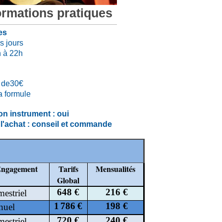
ormations pratiques
es
s jours
 à 22h
r de30€
a formule
on instrument : oui
 l'achat : conseil et commande
ngagement
Tarifs
Mensualités
Global
648 €
216 €
mestriel
1
786
€
198 €
nuel
720 €
240 €
mestriel