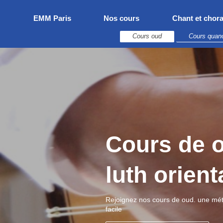
EMM Paris
Nos cours
Chant et chora
Cours oud
Cours quan
Cours de 
luth orient
Rejoignez nos cours de oud. une mét
facile