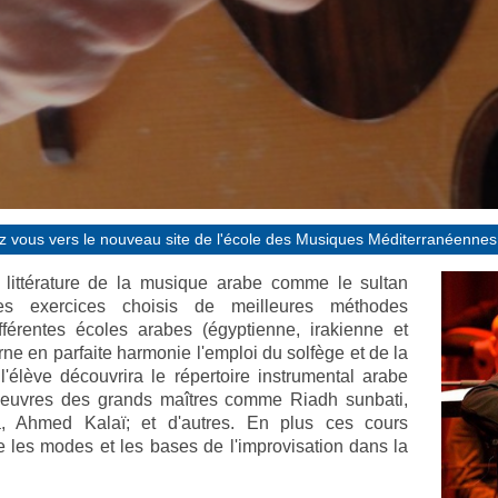
z vous vers le nouveau site de l'école des Musiques Méditerranéennes
 littérature de la musique arabe comme le sultan
s exercices choisis de meilleures méthodes
férentes écoles arabes (égyptienne, irakienne et
ne en parfaite harmonie l'emploi du solfège et de la
 l'élève découvrira le répertoire instrumental arabe
s-oeuvres des grands maîtres comme Riadh sunbati,
, Ahmed Kalaï; et d'autres. En plus ces cours
re les modes et les bases de l'improvisation dans la