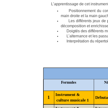
L’apprentissage de cet instrument
Positionnement du corps, 
main droite et la main gauc
Les différents jeux de pl
décomposition et enrichiss
Doigtés des différents m
L’alternance et les passag
Interprétation du répertoi
Formules
Ni
Instrument &
1
Débuta
culture musicale 1