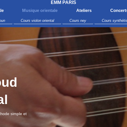
EMM PARIS
le
Musique orientale
Ateliers
Concert
oun
Cours violon oriental
Cours ney
Cours synthéti
oud
al
hode simple et