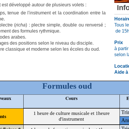
 est développé autour de plusieurs volets :
Inf
tenue de l'instrument et la coordination entre la
he.
Horair
ectre (
richa
) : plectre simple, double ou renversé ;
Tous le
ement des formules rythmique.
de 15h
odes arabes.
Prix
es des positions selon le niveau du disciple.
à parti
re classique et moderne selon les écoles du oud.
selon l
Locati
Aide à
Formules oud
veaux
Cours
E
Tri
1 heure de culture musicale et 1heure
nts
d'instrument
An
Tri