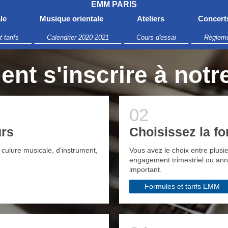
EMM PARIS
le
Musique orientale
Ateliers
Concert
 tarifs
Calendrier 2020-2021
Cours d'essai
Règlemen
t s'inscrire à notr
urs
Choisissez la f
culure musicale, d'instrument,
Vous avez le choix entre plusi
engagement trimestriel ou annu
important.
Formules et tarifs EMM