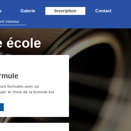
s
Galerie
Inscription
Contact
t interieur
e école
ormule
eurs formules avec un
el. le choix de la formule est